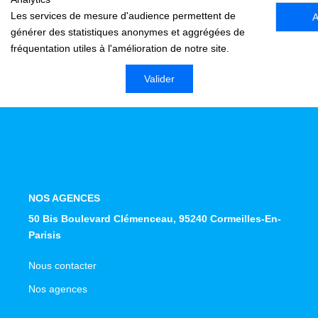
Nous Rejoindre
Les services de mesure d'audience permettent de
A
Avis Clients
générer des statistiques anonymes et aggrégées de
fréquentation utiles à l'amélioration de notre site.
NOS OUTILS
Valider
ACTUALITÉS
CONTACT
NOS AGENCES
50 Bis Boulevard Clémenceau, 95240 Cormeilles-En-
Parisis
Nous contacter
Nos agences