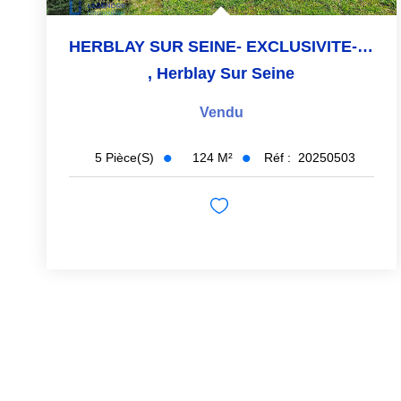
HERBLAY SUR SEINE- EXCLUSIVITE- 12 MINUTES GARE
,
Herblay Sur Seine
Vendu
124
M²
Réf :
20250503
5
Pièce(s)