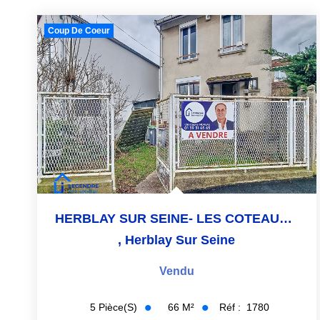
Coup De Coeur
HERBLAY SUR SEINE- LES COTEAUX- 6 MINUTES GARE
,
Herblay Sur Seine
Vendu
66
M²
Réf :
1780
5
Pièce(s)