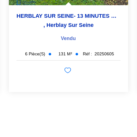
HERBLAY SUR SEINE- 13 MINUTES GARE
,
Herblay Sur Seine
Vendu
131
M²
Réf :
20250605
6
Pièce(s)