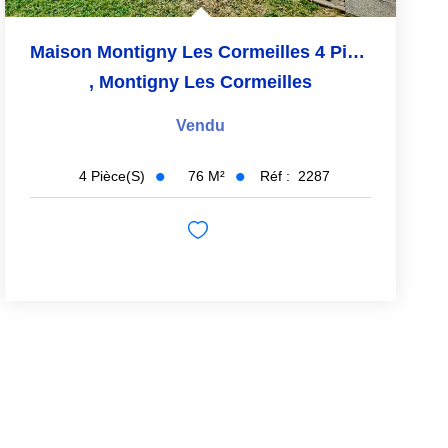
Maison Montigny Les Cormeilles 4 Pièce(s) 76 M2
,
Montigny Les Cormeilles
Vendu
76
M²
Réf :
2287
4
Pièce(s)