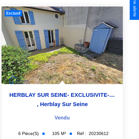
Créer une alerte
Exclusif
HERBLAY SUR SEINE- EXCLUSIVITE- 1 MINUTE GARE
,
Herblay Sur Seine
Vendu
105
M²
Réf :
20230612
6
Pièce(s)