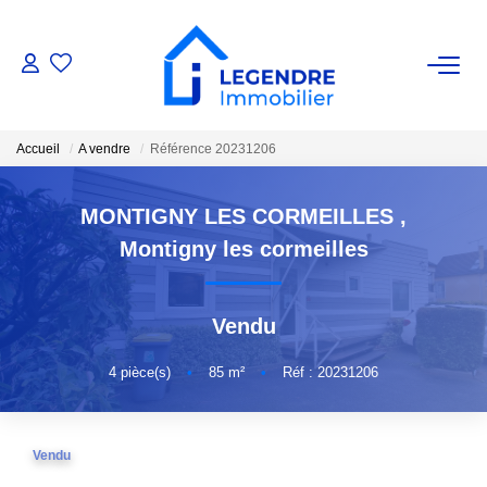
VENTE
Accueil
A vendre
Référence 20231206
Nos Biens
Nos Biens Vendus
MONTIGNY LES CORMEILLES
,
Montigny les cormeilles
ESTIMATION
Vendu
NOS AGENCES
4
pièce(s)
•
85
m²
•
Réf : 20231206
Qui Sommes-Nous ?
Notre Équipe
Vendu
Nous Rejoindre