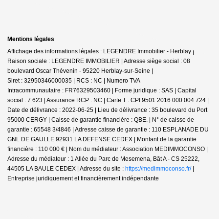
Mentions légales
Affichage des informations légales : LEGENDRE Immobilier - Herblay |
Raison sociale : LEGENDRE IMMOBILIER | Adresse siège social : 08
boulevard Oscar Thévenin - 95220 Herblay-sur-Seine |
Siret : 32950346000035 | RCS : NC | Numero TVA
Intracommunautaire : FR76329503460 | Forme juridique : SAS | Capital
social : 7 623 | Assurance RCP : NC |
Carte T : CPI 9501 2016 000 004 724 |
Date de délivrance : 2022-06-25 | Lieu de délivrance : 35 boulevard du Port
95000 CERGY | Caisse de garantie financière : QBE. | N° de caisse de
garantie : 65548 3/4846 | Adresse caisse de garantie : 110 ESPLANADE DU
GNL DE GAULLE 92931 LA DEFENSE CEDEX | Montant de la garantie
financière : 110 000 € | Nom du médiateur : Association MEDIMMOCONSO |
Adresse du médiateur : 1 Allée du Parc de Mesemena, Bât A - CS 25222,
44505 LA BAULE CEDEX | Adresse du site :
https://medimmoconso.fr/
|
Entreprise juridiquement et financièrement indépendante