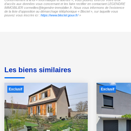
d'accès aux données vous concernant et les faire rectifier en contactant LEGENDRE
IMMOBILIER cormeilles@legendre-immobilier.fr. Nous vous informons de l'existence
de la liste d'opposition au démarchage téléphonique « Bloctel », sur laquelle vous
pouvez vous inscrire ici :
https://www.bloctel.gouv.fr/
»
Les biens similaires
Exclusif
Exclusif