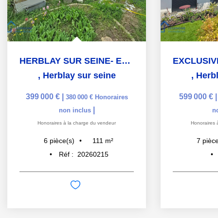
HERBLAY SUR SEINE- EXCLUSIVITE- LES CAILLOUX GRIS
,
Herblay sur seine
,
Herbl
399 000 €
|
599 000 €
380 000 €
Honoraires
|
non inclus
n
Honoraires à la charge du vendeur
Honoraires 
111
m²
6
pièce(s)
7
pièce
Réf :
20260215