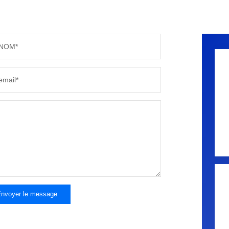
NOM*
email*
nvoyer le message