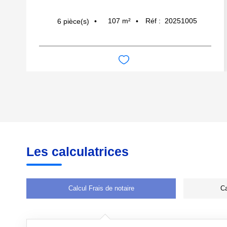
107
m²
Réf :
20251005
6
pièce(s)
Les calculatrices
Calcul Frais de notaire
Ca