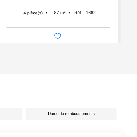
87
m²
Réf :
1662
4
pièce(s)
Durée de remboursements