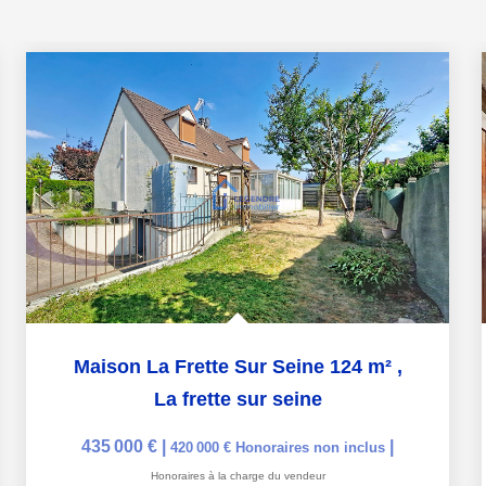
Maison La Frette Sur Seine 124 m²
,
La frette sur seine
435 000 €
|
|
420 000 €
Honoraires non inclus
Honoraires à la charge du vendeur