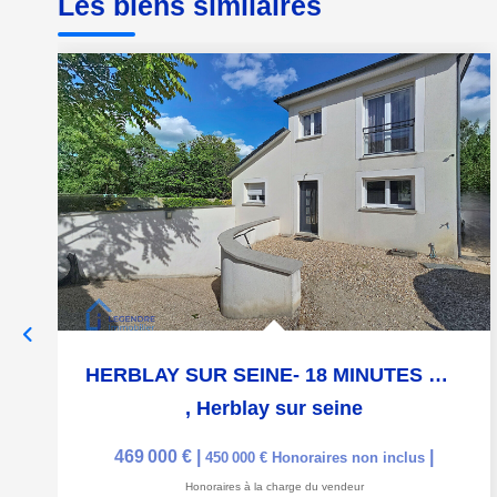
Les biens similaires
HERBLAY SUR SEINE- 18 MINUTES GARE
,
Herblay sur seine
469 000 €
|
|
450 000 €
Honoraires non inclus
Honoraires à la charge du vendeur