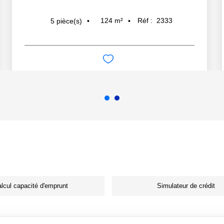
124
m²
Réf :
2333
5
pièce(s)
lcul capacité d'emprunt
Simulateur de crédit