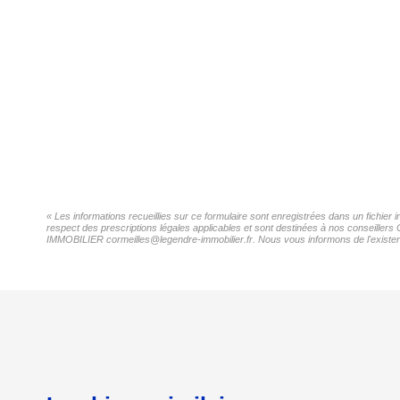
« Les informations recueillies sur ce formulaire sont enregistrées dans un fichi
respect des prescriptions légales applicables et sont destinées à nos conseillers
IMMOBILIER cormeilles@legendre-immobilier.fr. Nous vous informons de l'existence