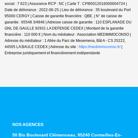
social : 7 623 | Assurance RCP : NC |
Carte T : CPI95012016000004724 |
Date de délivrance : 2022-06-25 | Lieu de délivrance : 35 boulevard du Port
95000 CERGY | Caisse de garantie financière : QBE. | N° de caisse de
garantie : 65548 3/4846 | Adresse caisse de garantie : 110 ESPLANADE DU
GNL DE GAULLE 92931 LA DEFENSE CEDEX | Montant de la garantie
financière : 110 000 € | Nom du médiateur : Association MEDIMMOCONSO |
Adresse du médiateur : 1 Allée du Parc de Mesemena, Bât A - CS 25222,
44505 LA BAULE CEDEX | Adresse du site :
https://medimmoconso.fr/
|
Entreprise juridiquement et financièrement indépendante
NOS AGENCES
50 Bis Boulevard Clémenceau, 95240 Cormeilles-En-