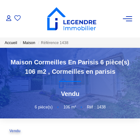
VENTE
Accueil
Maison
Référence 1438
Nos Biens
Nos Biens Vendus
Maison Cormeilles En Parisis 6 pièce(s)
106 m2
,
Cormeilles en parisis
ESTIMATION
Vendu
NOS AGENCES
6
pièce(s)
•
106
m²
•
Réf : 1438
Qui Sommes-Nous ?
Notre Équipe
Vendu
Nous Rejoindre