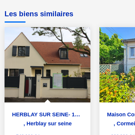
Les biens similaires
HERBLAY SUR SEINE- 15 MINUTES GARE- LES BOURNOUVIERS
,
Herblay sur seine
,
Cormeil