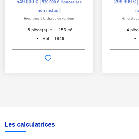
549 000 €
|
299 999 €
530 000 €
Honoraires
|
non inclus
n
Honoraires à la charge du vendeur
Honoraires 
156
m²
8
pièce(s)
4
pièc
Réf :
1846
Les calculatrices