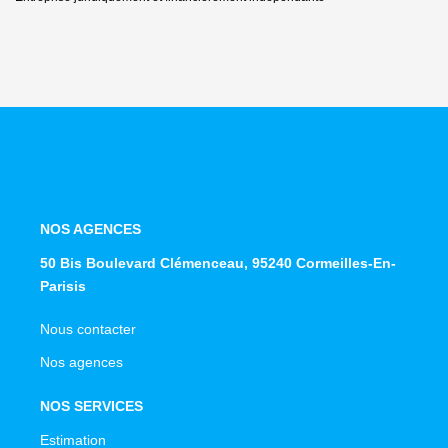
NOS AGENCES
50 Bis Boulevard Clémenceau, 95240 Cormeilles-En-
Parisis
Nous contacter
Nos agences
NOS SERVICES
Estimation