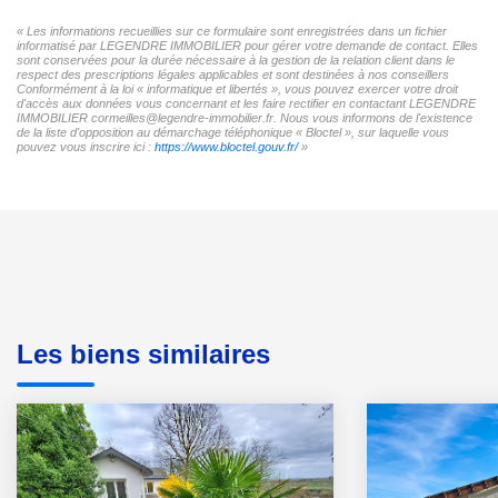
« Les informations recueillies sur ce formulaire sont enregistrées dans un fichier
informatisé par LEGENDRE IMMOBILIER pour gérer votre demande de contact. Elles
sont conservées pour la durée nécessaire à la gestion de la relation client dans le
respect des prescriptions légales applicables et sont destinées à nos conseillers
Conformément à la loi « informatique et libertés », vous pouvez exercer votre droit
d'accès aux données vous concernant et les faire rectifier en contactant LEGENDRE
IMMOBILIER cormeilles@legendre-immobilier.fr. Nous vous informons de l'existence
de la liste d'opposition au démarchage téléphonique « Bloctel », sur laquelle vous
pouvez vous inscrire ici :
https://www.bloctel.gouv.fr/
»
Les biens similaires