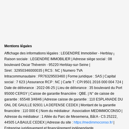
Mentions légales
Affichage des informations légales : LEGENDRE Immobilier - Herblay |
Raison sociale : LEGENDRE IMMOBILIER | Adresse siège social : 08
boulevard Oscar Thévenin - 95220 Herblay-sur-Seine |
Siret : 32950346000035 | RCS : NC | Numero TVA
Intracommunautaire : FR76329503460 | Forme juridique : SAS | Capital
social : 7 623 | Assurance RCP : NC |
Carte T : CPI 9501 2016 000 004 724 |
Date de délivrance : 2022-06-25 | Lieu de délivrance : 35 boulevard du Port
95000 CERGY | Caisse de garantie financière : QBE. | N° de caisse de
garantie : 65548 3/4846 | Adresse caisse de garantie : 110 ESPLANADE DU
GNL DE GAULLE 92931 LA DEFENSE CEDEX | Montant de la garantie
financière : 110 000 € | Nom du médiateur : Association MEDIMMOCONSO |
Adresse du médiateur : 1 Allée du Parc de Mesemena, Bât A - CS 25222,
44505 LA BAULE CEDEX | Adresse du site :
https://medimmoconso.fr/
|
Entreprise juridiquement et financièrement indépendante