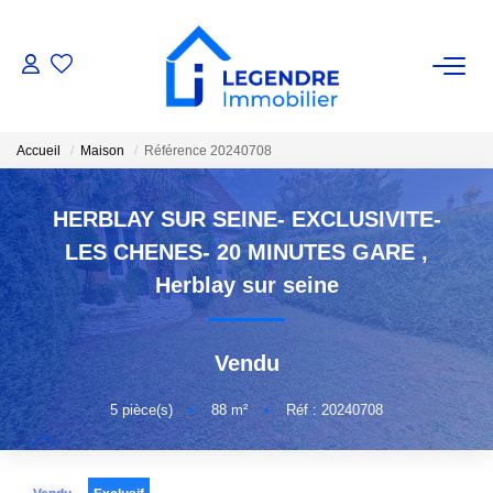
VENTE
Accueil
Maison
Référence 20240708
Nos Biens
Nos Biens Vendus
HERBLAY SUR SEINE- EXCLUSIVITE-
LES CHENES- 20 MINUTES GARE
,
ESTIMATION
Herblay sur seine
NOS AGENCES
Vendu
Qui Sommes-Nous ?
5
pièce(s)
•
88
m²
•
Réf : 20240708
Notre Équipe
Nous Rejoindre