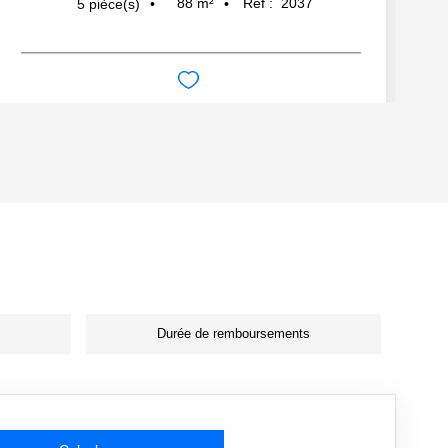
88
m²
Réf :
2037
5
pièce(s)
Durée de remboursements