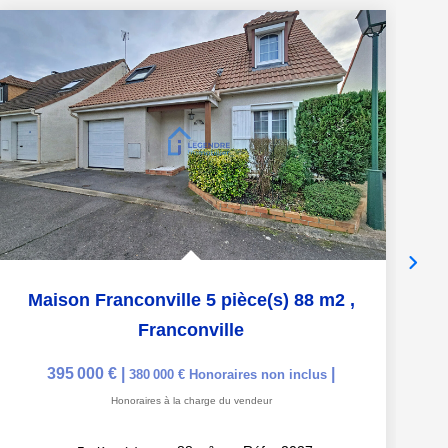
Maison Franconville 5 pièce(s) 88 m2
,
Franconville
395 000 €
|
|
380 000 €
Honoraires non inclus
Honoraires à la charge du vendeur