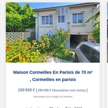
Maison Cormeilles En Parisis de 70 m²
,
Cormeilles en parisis
299 999 €
|
|
290 000 €
Honoraires non inclus
Honoraires à la charge du vendeur