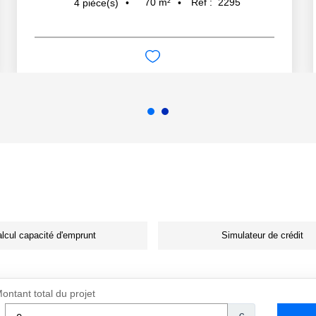
70
m²
Réf :
2295
4
pièce(s)
lcul capacité d'emprunt
Simulateur de crédit