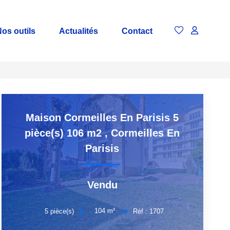
os outils
Actualités
Contact
Maison Cormeilles En Parisis 5
pièce(s) 106 m2
,
Cormeilles En
Parisis
Vendu
104
m²
5
pièce(s)
Réf :
1707