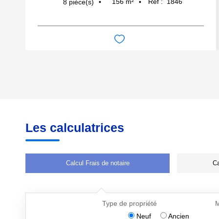
156
m²
Réf :
1846
8
pièce(s)
Les calculatrices
Calcul Frais de notaire
Ca