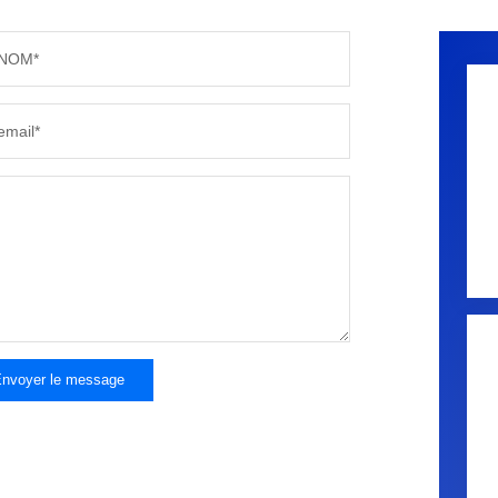
NOM*
email*
nvoyer le message