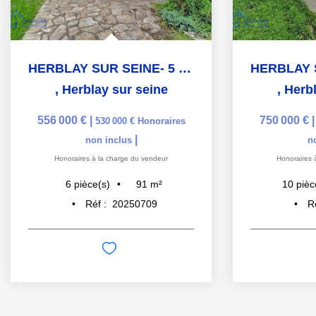
HERBLAY SUR SEINE- 5 MINUTES GARE & CENTRE
,
Herblay sur seine
,
Herbl
556 000 €
|
750 000 €
530 000 €
Honoraires
|
non inclus
n
Honoraires à la charge du vendeur
Honoraires 
91
m²
6
pièce(s)
10
pièc
Réf :
20250709
R