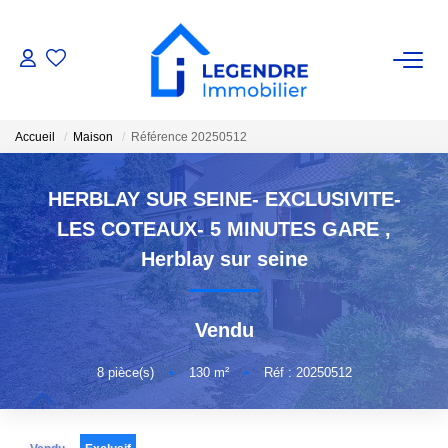
VENTE
Accueil
Maison
Référence 20250512
Nos Biens
Nos Biens Vendus
HERBLAY SUR SEINE- EXCLUSIVITE-
LES COTEAUX- 5 MINUTES GARE
,
ESTIMATION
Herblay sur seine
NOS AGENCES
Vendu
Qui Sommes-Nous ?
8
pièce(s)
•
130
m²
•
Réf : 20250512
Notre Équipe
Nous Rejoindre