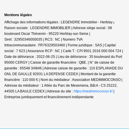
Mentions légales
Affichage des informations légales : LEGENDRE Immobilier - Herblay |
Raison sociale : LEGENDRE IMMOBILIER | Adresse siège social : 08
boulevard Oscar Thévenin - 95220 Herblay-sur-Seine |
Siret : 32950346000035 | RCS : NC | Numero TVA
Intracommunautaire : FR76329503460 | Forme juridique : SAS | Capital
social : 7 623 | Assurance RCP : NC |
Carte T : CPI 9501 2016 000 004 724 |
Date de délivrance : 2022-06-25 | Lieu de délivrance : 35 boulevard du Port
95000 CERGY | Caisse de garantie financière : QBE. | N° de caisse de
garantie : 65548 3/4846 | Adresse caisse de garantie : 110 ESPLANADE DU
GNL DE GAULLE 92931 LA DEFENSE CEDEX | Montant de la garantie
financière : 110 000 € | Nom du médiateur : Association MEDIMMOCONSO |
Adresse du médiateur : 1 Allée du Parc de Mesemena, Bât A - CS 25222,
44505 LA BAULE CEDEX | Adresse du site :
https://medimmoconso.fr/
|
Entreprise juridiquement et financièrement indépendante