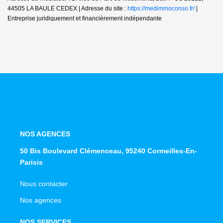
44505 LA BAULE CEDEX | Adresse du site :
https://medimmoconso.fr/
|
Entreprise juridiquement et financièrement indépendante
NOS AGENCES
50 Bis Boulevard Clémenceau, 95240 Cormeilles-En-
Parisis
Nous contacter
Nos agences
NOS SERVICES