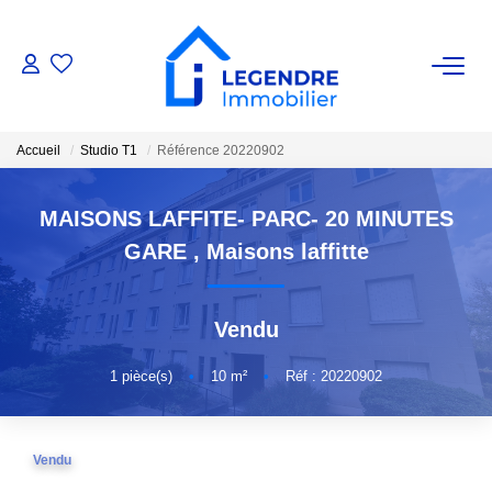
VENTE
Accueil
Studio T1
Référence 20220902
Nos Biens
Nos Biens Vendus
MAISONS LAFFITE- PARC- 20 MINUTES
GARE
,
Maisons laffitte
ESTIMATION
Vendu
NOS AGENCES
1
pièce(s)
•
10
m²
•
Réf : 20220902
Qui Sommes-Nous ?
Notre Équipe
Vendu
Nous Rejoindre