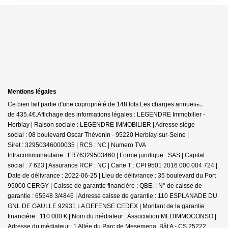
Mentions légales
Ce bien fait partie d'une copropriété de 148 lots.Les charges annuelles sont
de 435.4€.
Affichage des informations légales : LEGENDRE Immobilier -
Herblay | Raison sociale : LEGENDRE IMMOBILIER | Adresse siège
social : 08 boulevard Oscar Thévenin - 95220 Herblay-sur-Seine |
Siret : 32950346000035 | RCS : NC | Numero TVA
Intracommunautaire : FR76329503460 | Forme juridique : SAS | Capital
social : 7 623 | Assurance RCP : NC |
Carte T : CPI 9501 2016 000 004 724 |
Date de délivrance : 2022-06-25 | Lieu de délivrance : 35 boulevard du Port
95000 CERGY | Caisse de garantie financière : QBE. | N° de caisse de
garantie : 65548 3/4846 | Adresse caisse de garantie : 110 ESPLANADE DU
GNL DE GAULLE 92931 LA DEFENSE CEDEX | Montant de la garantie
financière : 110 000 € | Nom du médiateur : Association MEDIMMOCONSO |
Adresse du médiateur : 1 Allée du Parc de Mesemena, Bât A - CS 25222,