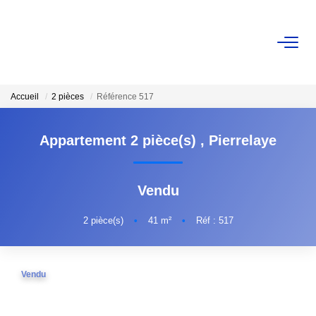
VENTE
Accueil
2 pièces
Référence 517
Nos Biens
Nos Biens Vendus
Appartement 2 pièce(s)
,
Pierrelaye
ESTIMATION
Vendu
NOS AGENCES
2
pièce(s)
•
41
m²
•
Réf : 517
Qui Sommes-Nous ?
Notre Équipe
Vendu
Nous Rejoindre
Avis Clients