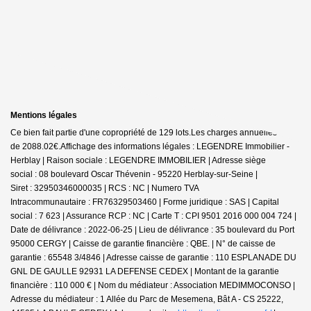
Mentions légales
Ce bien fait partie d'une copropriété de 129 lots.Les charges annuelles sont
de 2088.02€.
Affichage des informations légales : LEGENDRE Immobilier -
Herblay | Raison sociale : LEGENDRE IMMOBILIER | Adresse siège
social : 08 boulevard Oscar Thévenin - 95220 Herblay-sur-Seine |
Siret : 32950346000035 | RCS : NC | Numero TVA
Intracommunautaire : FR76329503460 | Forme juridique : SAS | Capital
social : 7 623 | Assurance RCP : NC |
Carte T : CPI 9501 2016 000 004 724 |
Date de délivrance : 2022-06-25 | Lieu de délivrance : 35 boulevard du Port
95000 CERGY | Caisse de garantie financière : QBE. | N° de caisse de
garantie : 65548 3/4846 | Adresse caisse de garantie : 110 ESPLANADE DU
GNL DE GAULLE 92931 LA DEFENSE CEDEX | Montant de la garantie
financière : 110 000 € | Nom du médiateur : Association MEDIMMOCONSO |
Adresse du médiateur : 1 Allée du Parc de Mesemena, Bât A - CS 25222,