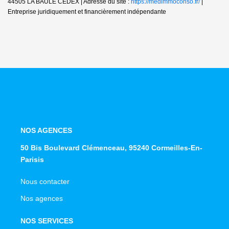
44505 LA BAULE CEDEX | Adresse du site :
https://medimmoconso.fr/
|
Entreprise juridiquement et financièrement indépendante
NOS AGENCES
50 Bis Boulevard Clémenceau, 95240 Cormeilles-En-
Parisis
Nous contacter
Nos agences
NOS SERVICES