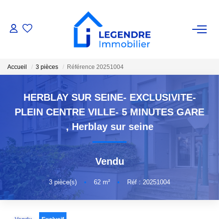
VENTE
Accueil
3 pièces
Référence 20251004
Nos Biens
Nos Biens Vendus
HERBLAY SUR SEINE- EXCLUSIVITE-
PLEIN CENTRE VILLE- 5 MINUTES GARE
ESTIMATION
,
Herblay sur seine
NOS AGENCES
Vendu
Qui Sommes-Nous ?
3
pièce(s)
•
62
m²
•
Réf : 20251004
Notre Équipe
Nous Rejoindre