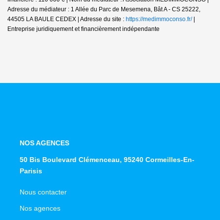
Adresse du médiateur : 1 Allée du Parc de Mesemena, Bât A - CS 25222,
44505 LA BAULE CEDEX | Adresse du site :
https://medimmoconso.fr/
|
Entreprise juridiquement et financièrement indépendante
NOS AGENCES
50 Bis Boulevard Clémenceau, 95240 Cormeilles-En-
Parisis
Nous contacter
Nos agences