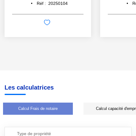
Réf :
20250104
R
Les calculatrices
Calcul Frais de notaire
Calcul capacité d'empr