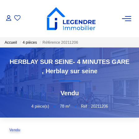
VENTE
Accueil
4 pièces
Référence 20211206
Nos Biens
Nos Biens Vendus
HERBLAY SUR SEINE- 4 MINUTES GARE
,
Herblay sur seine
ESTIMATION
Vendu
NOS AGENCES
4
pièce(s)
•
78
m²
•
Réf : 20211206
Qui Sommes-Nous ?
Notre Équipe
Vendu
Nous Rejoindre