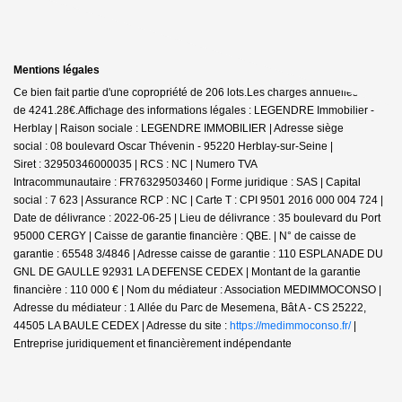
Mentions légales
Ce bien fait partie d'une copropriété de 206 lots.Les charges annuelles sont
de 4241.28€.
Affichage des informations légales : LEGENDRE Immobilier -
Herblay | Raison sociale : LEGENDRE IMMOBILIER | Adresse siège
social : 08 boulevard Oscar Thévenin - 95220 Herblay-sur-Seine |
Siret : 32950346000035 | RCS : NC | Numero TVA
Intracommunautaire : FR76329503460 | Forme juridique : SAS | Capital
social : 7 623 | Assurance RCP : NC |
Carte T : CPI 9501 2016 000 004 724 |
Date de délivrance : 2022-06-25 | Lieu de délivrance : 35 boulevard du Port
95000 CERGY | Caisse de garantie financière : QBE. | N° de caisse de
garantie : 65548 3/4846 | Adresse caisse de garantie : 110 ESPLANADE DU
GNL DE GAULLE 92931 LA DEFENSE CEDEX | Montant de la garantie
financière : 110 000 € | Nom du médiateur : Association MEDIMMOCONSO |
Adresse du médiateur : 1 Allée du Parc de Mesemena, Bât A - CS 25222,
44505 LA BAULE CEDEX | Adresse du site :
https://medimmoconso.fr/
|
Entreprise juridiquement et financièrement indépendante