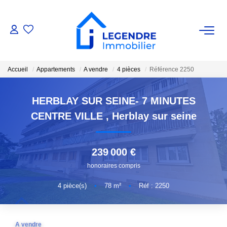
VENTE
Accueil
Appartements
A vendre
4 pièces
Référence 2250
Nos Biens
Nos Biens Vendus
HERBLAY SUR SEINE- 7 MINUTES
CENTRE VILLE
,
Herblay sur seine
ESTIMATION
239 000 €
NOS AGENCES
honoraires compris
Qui Sommes-Nous ?
4
pièce(s)
•
78
m²
•
Réf : 2250
Notre Équipe
Nous Rejoindre
A vendre