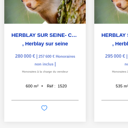
HERBLAY SUR SEINE- CENTRE VILLE- 10 MINUTES GARE
,
Herblay sur seine
,
Herbl
280 000 €
|
295 000 €
257 600 €
Honoraires
|
non inclus
n
Honoraires à la charge du vendeur
Honoraires 
Réf :
1520
600
m²
535
m