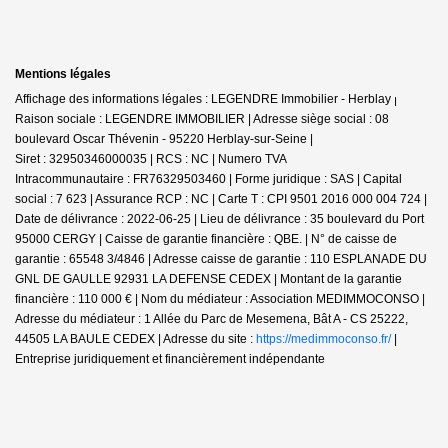
Mentions légales
Affichage des informations légales : LEGENDRE Immobilier - Herblay |
Raison sociale : LEGENDRE IMMOBILIER | Adresse siège social : 08
boulevard Oscar Thévenin - 95220 Herblay-sur-Seine |
Siret : 32950346000035 | RCS : NC | Numero TVA
Intracommunautaire : FR76329503460 | Forme juridique : SAS | Capital
social : 7 623 | Assurance RCP : NC |
Carte T : CPI 9501 2016 000 004 724 |
Date de délivrance : 2022-06-25 | Lieu de délivrance : 35 boulevard du Port
95000 CERGY | Caisse de garantie financière : QBE. | N° de caisse de
garantie : 65548 3/4846 | Adresse caisse de garantie : 110 ESPLANADE DU
GNL DE GAULLE 92931 LA DEFENSE CEDEX | Montant de la garantie
financière : 110 000 € | Nom du médiateur : Association MEDIMMOCONSO |
Adresse du médiateur : 1 Allée du Parc de Mesemena, Bât A - CS 25222,
44505 LA BAULE CEDEX | Adresse du site :
https://medimmoconso.fr/
|
Entreprise juridiquement et financièrement indépendante