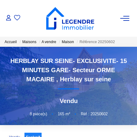
VENTE
Accueil
Maisons
A vendre
Maison
Référence 20250602
Nos Biens
Nos Biens Vendus
HERBLAY SUR SEINE- EXCLUSIVITE- 15
MINUTES GARE- Secteur ORME
ESTIMATION
MACAIRE
,
Herblay sur seine
NOS AGENCES
Vendu
Qui Sommes-Nous ?
8
pièce(s)
•
165
m²
•
Réf : 20250602
Notre Équipe
Nous Rejoindre