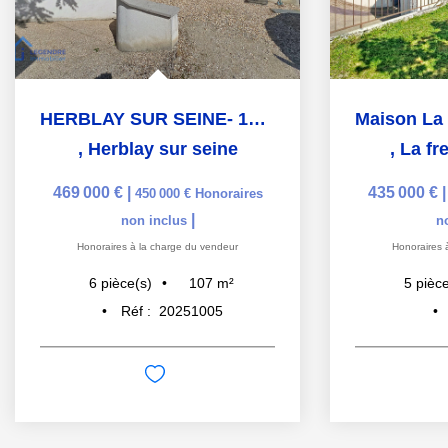
HERBLAY SUR SEINE- 18 MINUTES GARE
,
Herblay sur seine
,
La fr
469 000 €
|
435 000 €
450 000 €
Honoraires
|
non inclus
n
Honoraires à la charge du vendeur
Honoraires 
107
m²
6
pièce(s)
5
pièce
Réf :
20251005