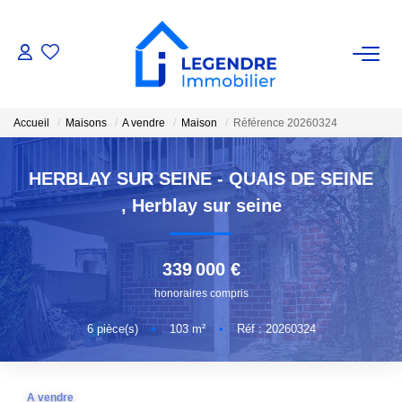
VENTE
Accueil
Maisons
A vendre
Maison
Référence 20260324
Nos Biens
Nos Biens Vendus
HERBLAY SUR SEINE - QUAIS DE SEINE
,
Herblay sur seine
ESTIMATION
339 000 €
NOS AGENCES
honoraires compris
Qui Sommes-Nous ?
6
pièce(s)
•
103
m²
•
Réf : 20260324
Notre Équipe
Nous Rejoindre
A vendre