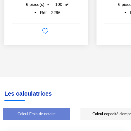
100
m²
6
pièce(s)
6
pièce
Réf :
2296
Les calculatrices
Calcul Frais de notaire
Calcul capacité d'empr