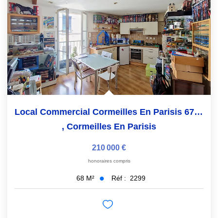
Local Commercial Cormeilles En Parisis 67.55 M2
,
Cormeilles En Parisis
210 000 €
honoraires compris
Réf :
2299
68
M²