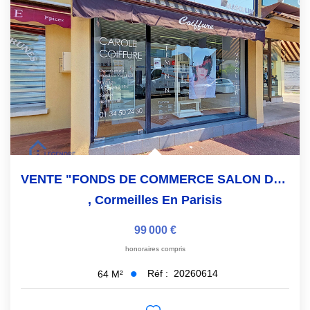
Avis Clients
NOS OUTILS
ACTUALITÉS
CONTACT
VENTE "FONDS DE COMMERCE SALON DE COIFFURE" CORMEILLES EN...
,
Cormeilles En Parisis
99 000 €
honoraires compris
Réf :
20260614
64
M²