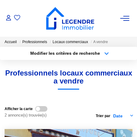
VENTE
Accueil
Professionnels
Locaux commerciaux
A vendre
Nos Biens
Modifier les critères de recherche
Nos Biens Vendus
Localisation
Type de bien
Localisation
Sélectionnez...
Professionnels locaux commerciaux
ESTIMATION
Surface min
Budget max
a vendre
Plus de critères
Créer une alerte
NOS AGENCES
Afficher la carte
Qui Sommes-Nous ?
2 annonce(s) trouvée(s)
Trier par
Notre Équipe
Nous Rejoindre