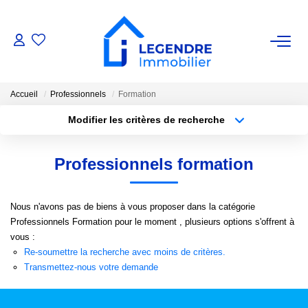
VENTE
Accueil
Professionnels
Formation
Nos Biens
Modifier les critères de recherche
Nos Biens Vendus
Localisation
Type de bien
Localisation
Sélectionnez...
Professionnels formation
ESTIMATION
Surface min
Budget max
Nous n'avons pas de biens à vous proposer dans la catégorie
Plus de critères
Créer une alerte
NOS AGENCES
Professionnels Formation pour le moment , plusieurs options s'offrent à
vous :
Qui Sommes-Nous ?
Re-soumettre la recherche avec moins de critères.
Transmettez-nous votre demande
Notre Équipe
Nous Rejoindre