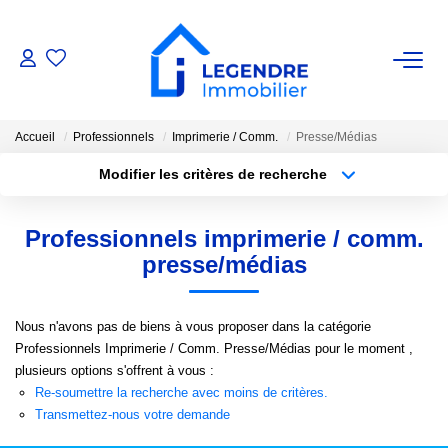
VENTE
Accueil
Professionnels
Imprimerie / Comm.
Presse/Médias
Nos Biens
Modifier les critères de recherche
Nos Biens Vendus
Localisation
Type de bien
Localisation
Sélectionnez...
Professionnels imprimerie / comm.
ESTIMATION
Surface min
Budget max
presse/médias
Plus de critères
Créer une alerte
NOS AGENCES
Nous n'avons pas de biens à vous proposer dans la catégorie
Professionnels Imprimerie / Comm. Presse/Médias pour le moment ,
Qui Sommes-Nous ?
plusieurs options s'offrent à vous :
Re-soumettre la recherche avec moins de critères.
Notre Équipe
Transmettez-nous votre demande
Nous Rejoindre