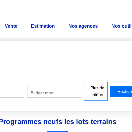
Vente
Estimation
Nos agences
Nos outil
VENTE
Nos Biens
Nos Biens Vendus
ESTIMATION
Plus de
Budget max
critères
NOS AGENCES
Qui Sommes-Nous ?
Programmes neufs les lots terrains
Notre Équipe