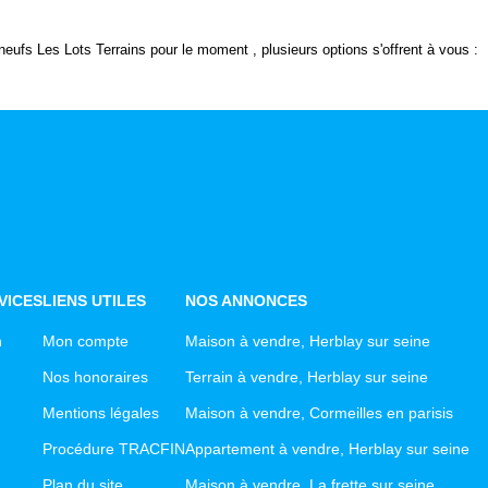
Nous Rejoindre
fs Les Lots Terrains pour le moment , plusieurs options s'offrent à vous :
Avis Clients
NOS OUTILS
ACTUALITÉS
CONTACT
VICES
LIENS UTILES
NOS ANNONCES
n
Mon compte
Maison à vendre, Herblay sur seine
Nos honoraires
Terrain à vendre, Herblay sur seine
Mentions légales
Maison à vendre, Cormeilles en parisis
Procédure TRACFIN
Appartement à vendre, Herblay sur seine
Plan du site
Maison à vendre, La frette sur seine