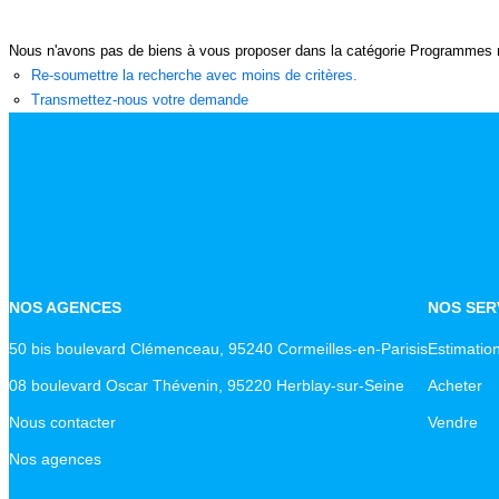
Nous n'avons pas de biens à vous proposer dans la catégorie Programmes neu
Re-soumettre la recherche avec moins de critères.
Transmettez-nous votre demande
NOS AGENCES
NOS SER
50 bis boulevard Clémenceau, 95240 Cormeilles-en-Parisis
Estimatio
08 boulevard Oscar Thévenin, 95220 Herblay-sur-Seine
Acheter
Nous contacter
Vendre
Nos agences