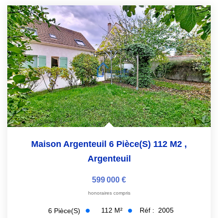
NOS OUTILS
ACTUALITÉS
CONTACT
Maison Argenteuil 6 Pièce(s) 112 M2
,
Argenteuil
599 000 €
honoraires compris
112
M²
Réf :
2005
6
Pièce(s)