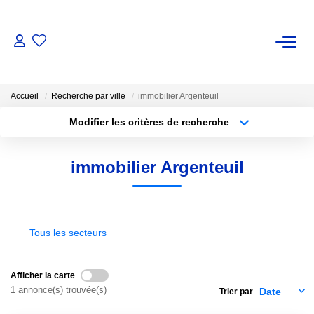
VENTE
Accueil
Recherche par ville
immobilier Argenteuil
Nos Biens
Modifier les critères de recherche
Nos Biens Vendus
Localisation
Type de bien
Surface min
Budget max
immobilier Argenteuil
ESTIMATION
Plus de critères
Créer une alerte
NOS AGENCES
Tous les secteurs
Qui Sommes-Nous ?
Notre Équipe
Afficher la carte
Nous Rejoindre
1 annonce(s) trouvée(s)
Trier par
Avis Clients