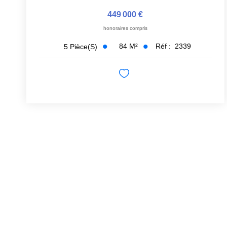
449 000 €
honoraires compris
84
M²
Réf :
2339
5
Pièce(s)