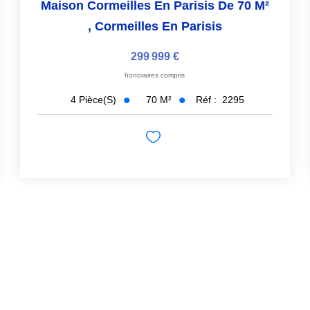
Maison Cormeilles En Parisis De 70 M²
,
Cormeilles En Parisis
299 999 €
honoraires compris
70
M²
Réf :
2295
4
Pièce(s)