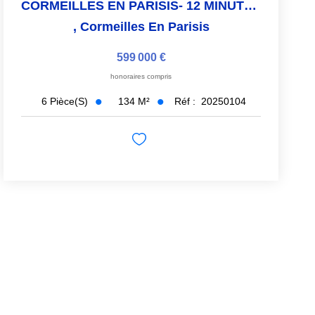
CORMEILLES EN PARISIS- 12 MINUTES GARE
,
Cormeilles En Parisis
599 000 €
honoraires compris
134
M²
Réf :
20250104
6
Pièce(s)