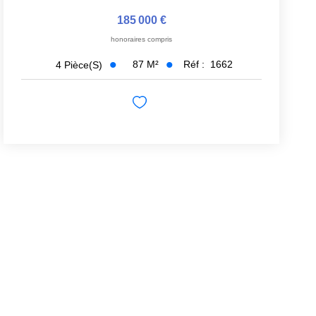
185 000 €
honoraires compris
87
M²
Réf :
1662
4
Pièce(s)