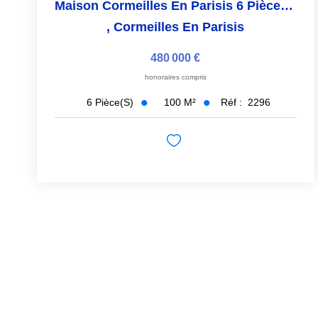
Maison Cormeilles En Parisis 6 Pièce(s) 91 M² Carrez
,
Cormeilles En Parisis
480 000 €
honoraires compris
100
M²
Réf :
2296
6
Pièce(s)