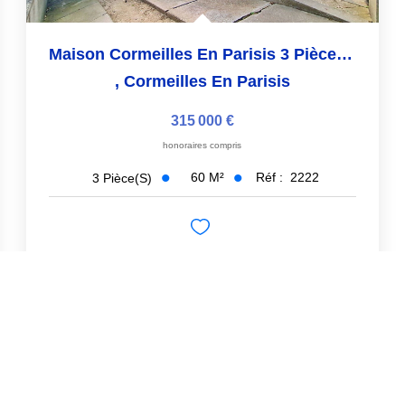
Maison Cormeilles En Parisis 3 Pièce(s) 60 M2
,
Cormeilles En Parisis
315 000 €
honoraires compris
60
M²
Réf :
2222
3
Pièce(s)