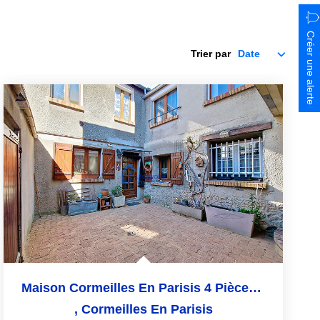
Créer une alerte
Trier par
Maison Cormeilles En Parisis 4 Pièce(s) 87 M2
,
Cormeilles En Parisis