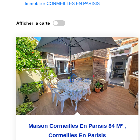
Immobilier CORMEILLES EN PARISIS
Afficher la carte
Maison Cormeilles En Parisis 84 M²
,
Cormeilles En Parisis