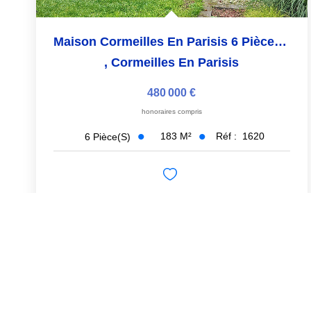
Maison Cormeilles En Parisis 6 Pièce(s) 183 M2
,
Cormeilles En Parisis
480 000 €
honoraires compris
183
M²
Réf :
1620
6
Pièce(s)