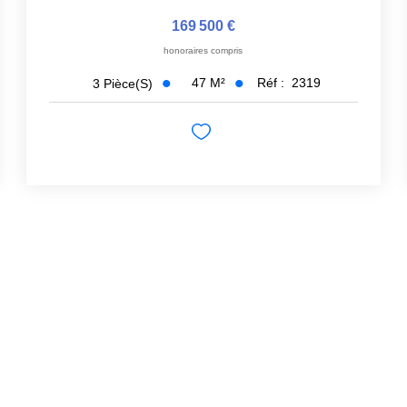
169 500 €
honoraires compris
47
M²
Réf :
2319
3
Pièce(s)