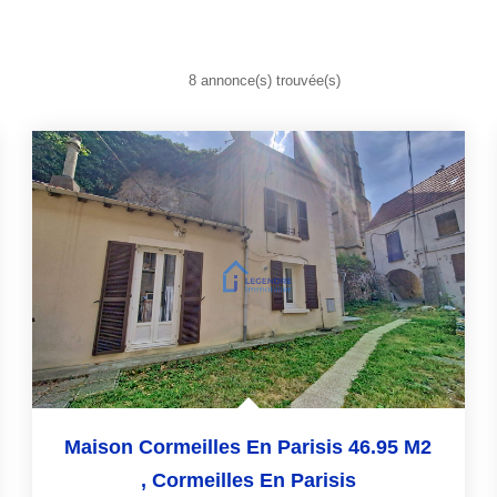
8 annonce(s) trouvée(s)
Maison Cormeilles En Parisis 46.95 M2
,
Cormeilles En Parisis