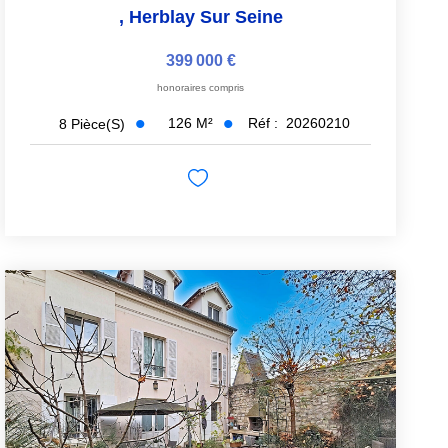
,
Herblay Sur Seine
399 000 €
honoraires compris
126
M²
Réf :
20260210
8
Pièce(s)