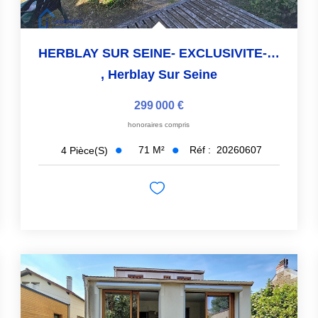
HERBLAY SUR SEINE- EXCLUSIVITE- 8 MINUTES GARE- 5 MINUTES...
,
Herblay Sur Seine
299 000 €
honoraires compris
71
M²
Réf :
20260607
4
Pièce(s)