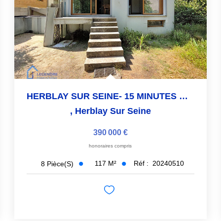
HERBLAY SUR SEINE- 15 MINUTES GARE
,
Herblay Sur Seine
390 000 €
honoraires compris
117
M²
Réf :
20240510
8
Pièce(s)