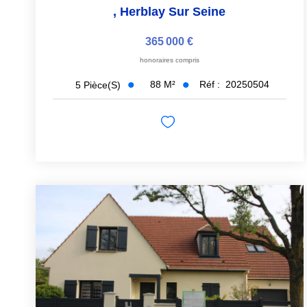
,
Herblay Sur Seine
365 000 €
honoraires compris
88
M²
Réf :
20250504
5
Pièce(s)