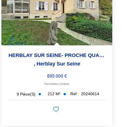
HERBLAY SUR SEINE- PROCHE QUAIS DE SEINE- 7 MINUTES GARE A...
,
Herblay Sur Seine
895 000 €
honoraires compris
212
M²
Réf :
20240614
9
Pièce(s)