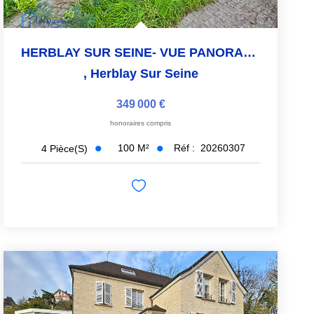
HERBLAY SUR SEINE- VUE PANORAMIQUE SUR LA SEINE
,
Herblay Sur Seine
349 000 €
honoraires compris
100
M²
Réf :
20260307
4
Pièce(s)