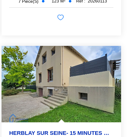
123
M²
Réf :
20260113
7
Pièce(s)
HERBLAY SUR SEINE- 15 MINUTES GARE