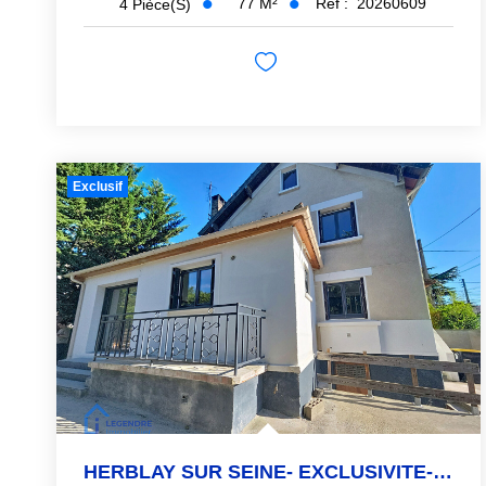
77
M²
Réf :
20260609
4
Pièce(s)
Exclusif
HERBLAY SUR SEINE- EXCLUSIVITE- 15 MINUTES GARE