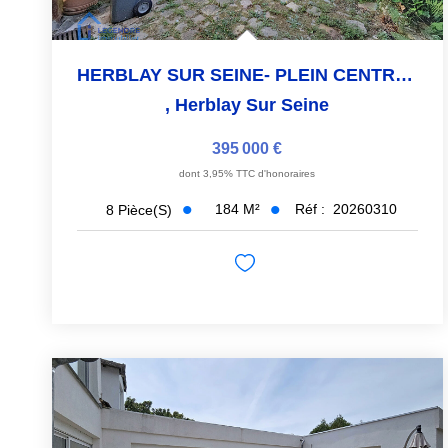
HERBLAY SUR SEINE- PLEIN CENTRE VILLE
,
Herblay Sur Seine
395 000 €
dont 3,95% TTC d'honoraires
184
M²
Réf :
20260310
8
Pièce(s)