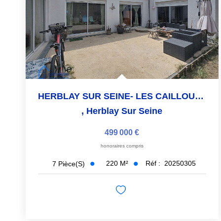
HERBLAY SUR SEINE- LES CAILLOUX GRIS
,
Herblay Sur Seine
499 000 €
honoraires compris
220
M²
Réf :
20250305
7
Pièce(s)