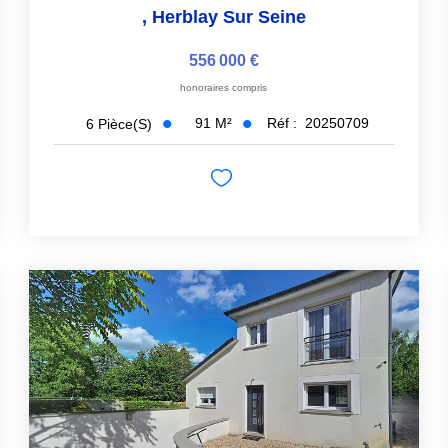
,
Herblay Sur Seine
556 000 €
honoraires compris
91
M²
Réf :
20250709
6
Pièce(s)