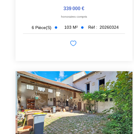
339 000 €
honoraires compris
103
M²
Réf :
20260324
6
Pièce(s)