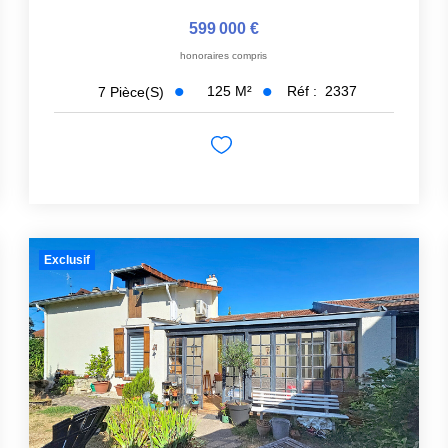
599 000 €
honoraires compris
125
M²
Réf :
2337
7
Pièce(s)
Exclusif