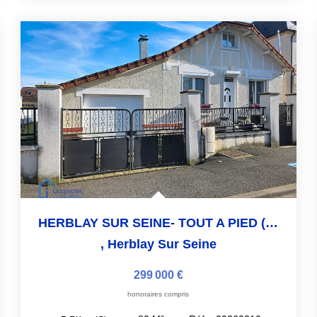
HERBLAY SUR SEINE- TOUT A PIED (GARE A 600M)
,
Herblay Sur Seine
299 000 €
honoraires compris