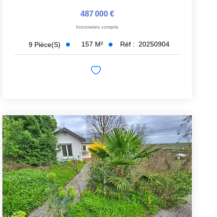
487 000 €
honoraires compris
157
M²
Réf :
20250904
9
Pièce(s)