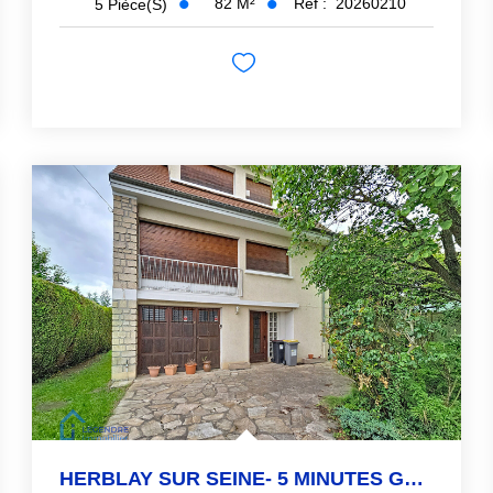
82
M²
Réf :
20260210
5
Pièce(s)
HERBLAY SUR SEINE- 5 MINUTES GARE & CENTRE