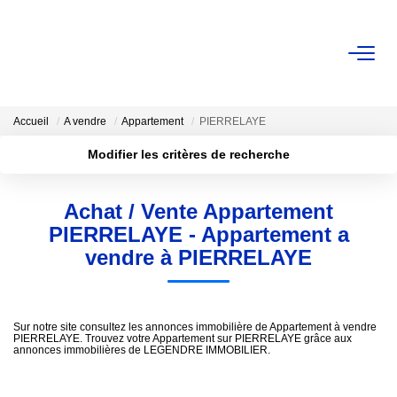
VENTE
Accueil
A vendre
Appartement
PIERRELAYE
Nos Biens
Modifier les critères de recherche
Nos Biens Vendus
Localisation
Type de bien
Surface min
Budget max
Achat / Vente Appartement
ESTIMATION
PIERRELAYE - Appartement a
Plus de critères
Créer une alerte
vendre à PIERRELAYE
NOS AGENCES
Qui Sommes-Nous ?
Sur notre site consultez les annonces immobilière de Appartement à vendre
Notre Équipe
PIERRELAYE. Trouvez votre Appartement sur PIERRELAYE grâce aux
annonces immobilières de LEGENDRE IMMOBILIER.
Nous Rejoindre
Avis Clients